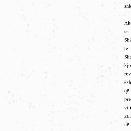
sh
i
Ak
së
Sh
të
Shq
kj
rev
ësh
që
pre
vit
20
në