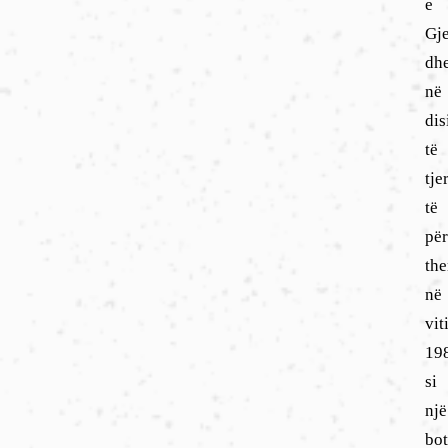
e
Gje
dh
në
dis
të
tje
të
për
th
në
vit
19
si
një
bo