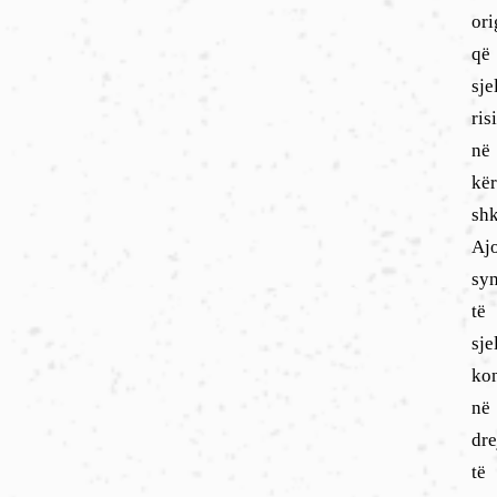
ori
që
sje
ris
në
kë
shk
Aj
sy
të
sje
kon
në
dre
të