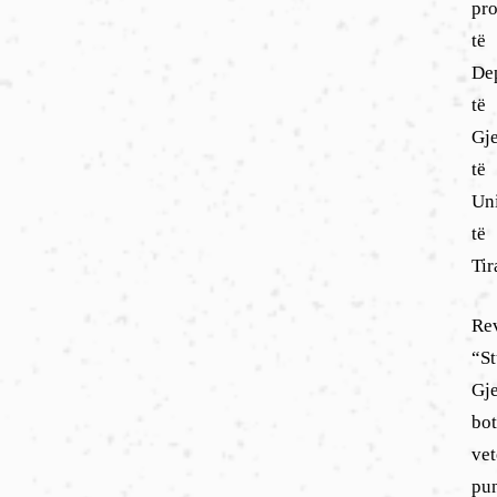
pro
të
De
të
Gje
të
Uni
të
Tir
Rev
“S
Gj
bo
ve
pu