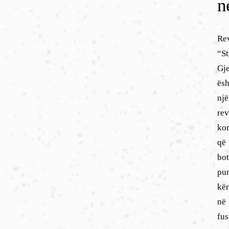
n
Rev
“S
Gj
ësh
një
rev
ko
që
bo
pu
kë
në
fu